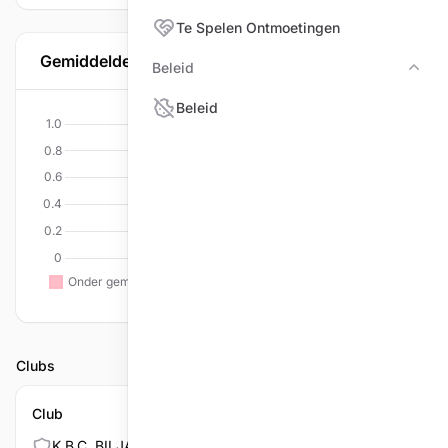
Te Spelen Ontmoetingen
Gemiddelde per discipline
Beleid
Bele
Beleid
Clubs
Club
K.B.C. BILJARTVRIENDEN/TU