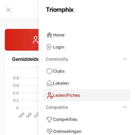
Triomphix
NL
Zijbalk inklappen
Home
VAN DEUREN Jan
Login
Gemiddelde per wedstrijd
Community
Com
Clubs
Lokalen
Leden/Fiches
Competitie
Comp
Competities
Ontmoetingen