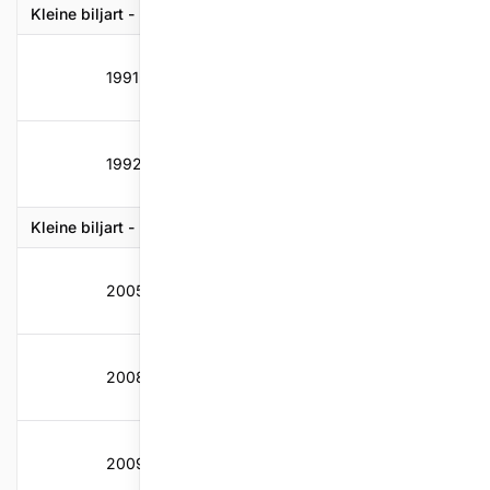
Kleine biljart - Bandstoten
1991-1992
40
2,06
2
2,8
1992-1993
55
3,01
2,86
3,9
Kleine biljart - Drieband
2005-2006
50
1,006
1,074
5
2008-2009
50
0,821
1,074
5
2009-2010
50
0,93
1,074
5