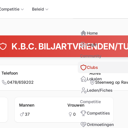
Triomphix
Competitie
Beleid
Home
K.B.C. BILJARTVRIENDEN/T
Login
Community
Clubs
Telefoon
Adres
Lokalen
0478/659202
Steenweg op Ra
Leden/Fiches
Competitie
Mannen
Vrouwen
Competities
37
0
Ontmoetingen