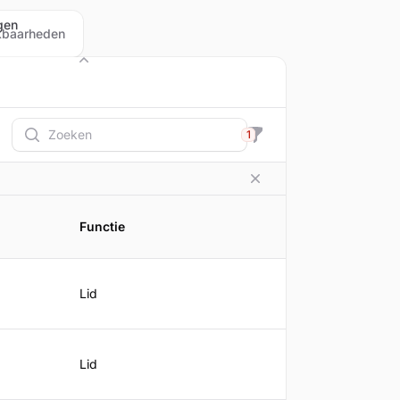
gen
kbaarheden
Beleid
Zoeken
1
Filteren
Functie
Lid
Lid