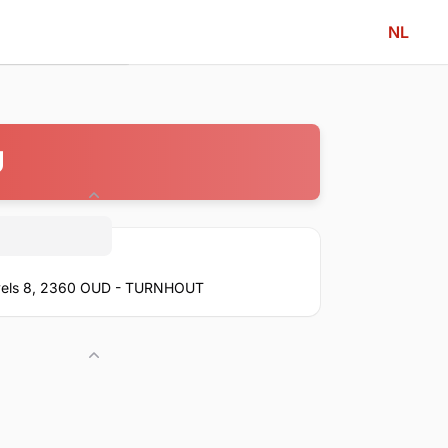
NL
U
Community
vels 8, 2360 OUD - TURNHOUT
Competitie