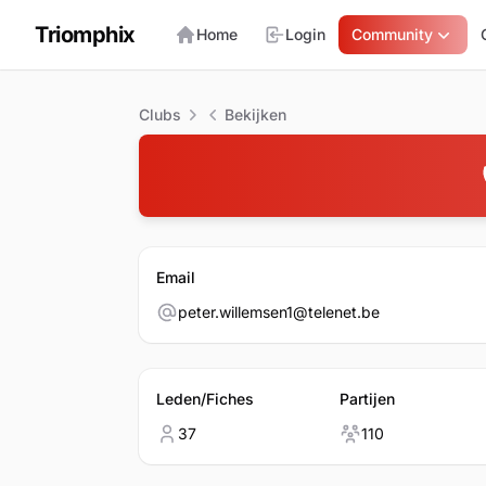
Triomphix
Home
Login
Community
Clubs
Bekijken
Email
peter.willemsen1@telenet.be
Leden/Fiches
Partijen
37
110