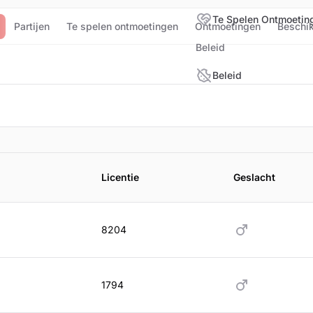
Te Spelen Ontmoetin
Partijen
Te spelen ontmoetingen
Ontmoetingen
Beschi
Beleid
Beleid
ijderen
Licentie
Geslacht
8204
1794