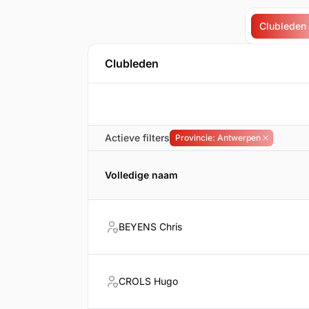
Clubleden
Clubleden
Actieve filters
Provincie: Antwerpen
Filter verw
Volledige naam
BEYENS Chris
CROLS Hugo