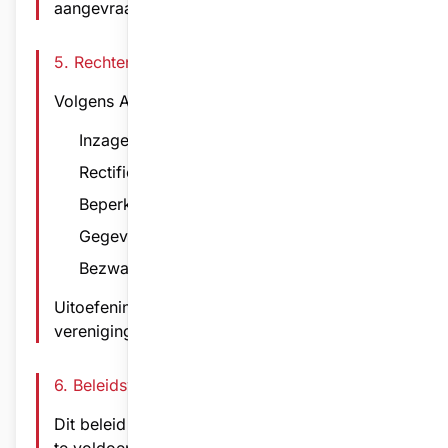
aangevraagd worden via de vereniging.
5. Rechten van Gebruikers
Volgens AVG hebt u recht op:
Inzage en kopie van gegevens
Rectificatie en verwijdering
Beperking van verwerking
Gegevensoverdraagbaarheid
Bezwaar tegen verwerking
Uitoefening van rechten gebeurt via de
vereniging.
6. Beleidswijzigingen
Dit beleid kan periodiek worden aangepast om