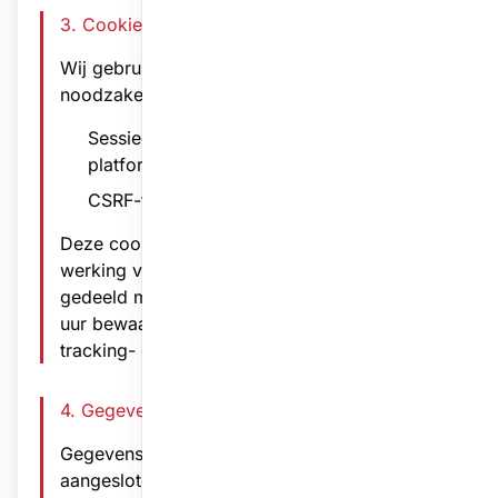
3. Cookies & Technologie
Wij gebruiken uitsluitend technisch
noodzakelijke cookies:
Sessiecookies - essentieel voor
platformfunctionaliteit
CSRF-tokens - beveiliging tegen misbruik
Deze cookies zijn strikt noodzakelijk voor de
werking van het platform en worden niet
gedeeld met derden. Ze worden maximaal 2
uur bewaard. Wij maken geen gebruik van
tracking- of analytische cookies.
4. Gegevensbewaring
Gegevens worden bewaard zolang
aangesloten bij de vereniging. Verwijdering kan