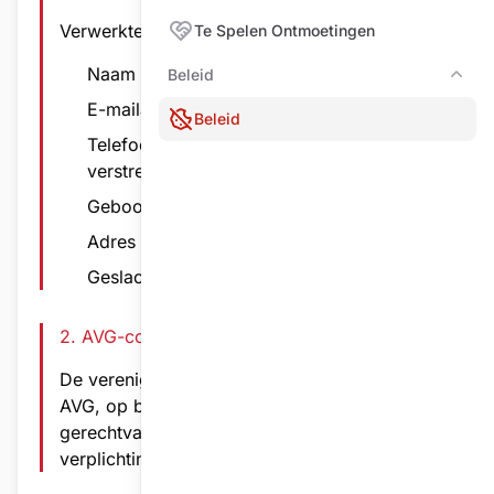
Verwerkte persoonsgegevens:
Te Spelen Ontmoetingen
Naam en voornaam
Beleid
Bele
E-mailadres (indien verstrekt)
Beleid
Telefoonnummer/Mobielnummer (indien
verstrekt)
Geboortedatum (indien verstrekt)
Adres (indien verstrekt)
Geslacht (indien verstrekt)
2. AVG-conformiteit
De vereniging verwerkt gegevens conform de
AVG, op basis van overeenkomst,
gerechtvaardigd belang en wettelijke
verplichtingen.