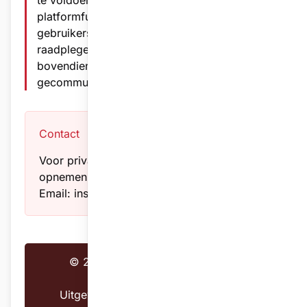
te voldoen aan wijzigingen in wetgeving of
platformfunctionaliteit. We adviseren
gebruikers deze pagina regelmatig te
raadplegen. Belangrijke wijzigingen zullen
bovendien via het platform worden
gecommuniceerd.
Contact
Voor privacyvragen kunt u contact
opnemen met: KBBB Antwerpen
Email: inschrijvingen@kbbbantwerpen.be
© 2025 Triomphix - Alle rechten
voorbehouden
Uitgevoerd in overeenstemming met