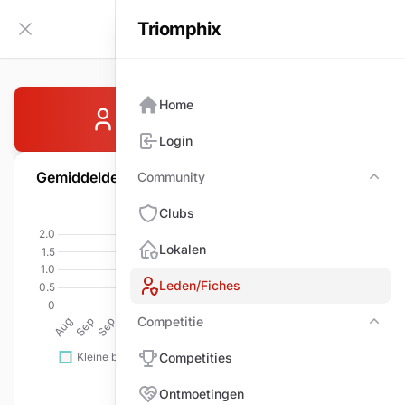
Triomphix
NL
Zijbalk inklappen
Home
WILLEMSEN Peter
Login
Gemiddelde per wedstrijd
Community
Com
Clubs
Lokalen
Leden/Fiches
Competitie
Comp
Competities
Ontmoetingen