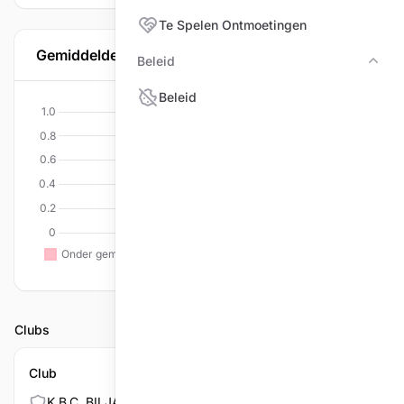
Te Spelen Ontmoetingen
Gemiddelde per discipline
Beleid
Bele
Beleid
Clubs
Club
K.B.C. BILJARTVRIENDEN/TU