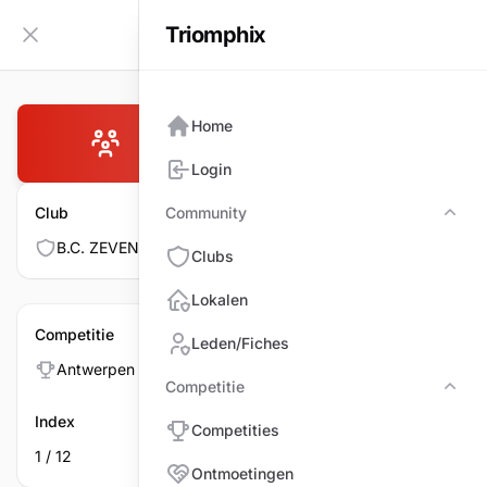
Triomphix
NL
Zijbalk inklappen
Home
B.C. ZEVENBERGEN 1
Login
Club
Community
Com
B.C. ZEVENBERGEN
Clubs
Lokalen
Competitie
Leden/Fiches
Antwerpen > BWM > Drieband Klein > BWM > Reeks D
Competitie
Comp
Index
Competities
1 / 12
Ontmoetingen