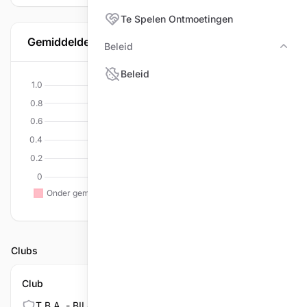
Te Spelen Ontmoetingen
Gemiddelde per discipline
Beleid
Bele
Beleid
Clubs
Club
T.B.A. - BILJARTPALACE