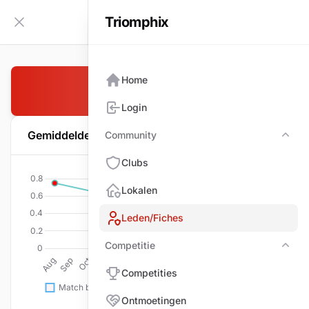
Triomphix
NL
Zijbalk inklappen
Home
KOK Eric
Login
Gemiddelde per wedstrijd
Community
Com
Clubs
Lokalen
Leden/Fiches
Competitie
Comp
Competities
Ontmoetingen