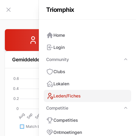
Triomphix
NL
Zijbalk inklappen
Home
ADRIAENSEN Karel
Login
Gemiddelde per wedstrijd
Community
Com
Clubs
Lokalen
Leden/Fiches
Competitie
Comp
Competities
Ontmoetingen