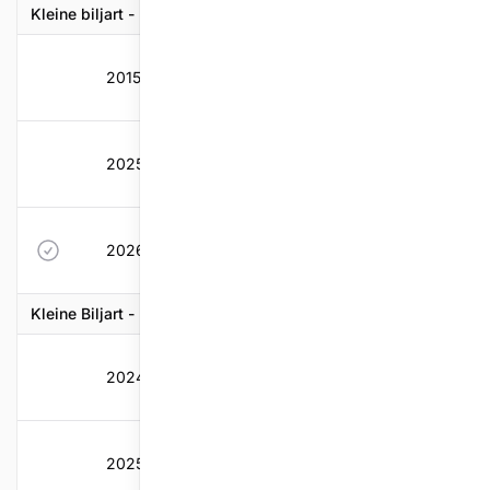
Kleine biljart - Bandstoten
2015-2016
55
1,9
2,86
3,99
2025-2026
40
0
1,904
2,141
2026-2027
40
0
1,904
2,141
Kleine Biljart - Beker van Belgie
2024-2025
16
0
0,457
0,56
2025-2026
23
0
0,494
0,55