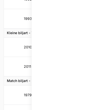
1993-1994
60
4,8
3,43
5,71
Kleine biljart - Vrij
2010-2011
90
4,44
4,1
5,45
2011-2012
90
3,39
4,1
5,45
Match biljart - Bandstoten
1979-1980
40
1,41
1,5
2,9