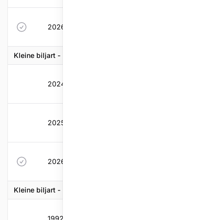
2026-2027
23
0
0,494
0,55
Kleine biljart - Drieband
2024-2025
22
0,331
0,457
0,56
2025-2026
23
0,275
0,494
0,55
2026-2027
21
0
0,452
0,49
Kleine biljart - Kader - 38/2
1992-1993
60
3,61
3,43
5,71