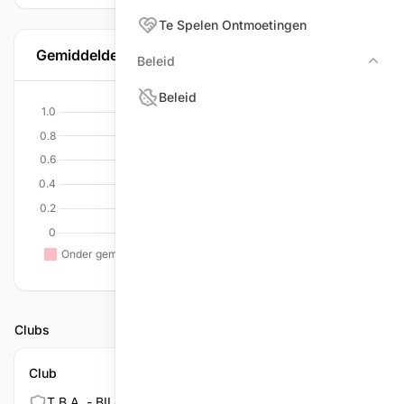
Te Spelen Ontmoetingen
Gemiddelde per discipline
Beleid
Bele
Beleid
Clubs
Club
T.B.A. - BILJARTPALACE