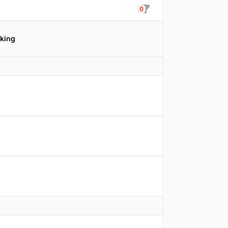
0
Filteren
king
Promotieda
17-08-2024
12-06-2025
29-06-2026