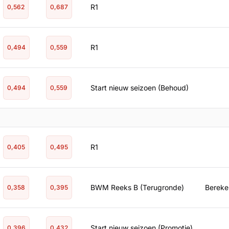
R1
0,562
0,687
R1
0,494
0,559
Start nieuw seizoen (Behoud)
0,494
0,559
R1
0,405
0,495
BWM Reeks B (Terugronde)
Bereken
0,358
0,395
Start nieuw seizoen (Promotie)
0,396
0,432