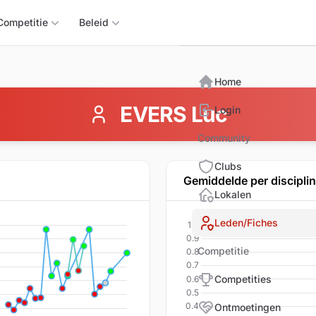
Triomphix
Competitie
Beleid
Home
EVERS Luc
Login
Community
Clubs
Gemiddelde per discipli
Lokalen
Leden/Fiches
Competitie
Competities
Ontmoetingen