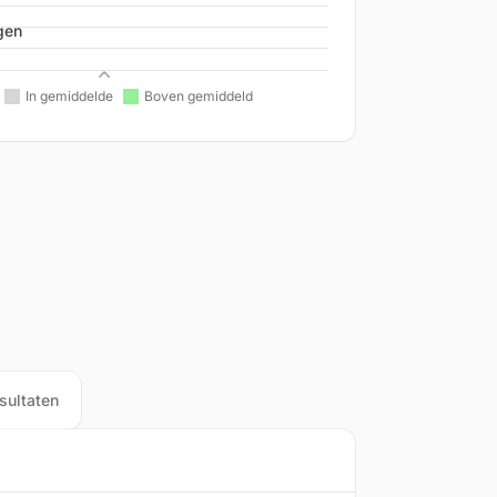
gen
Beleid
sultaten