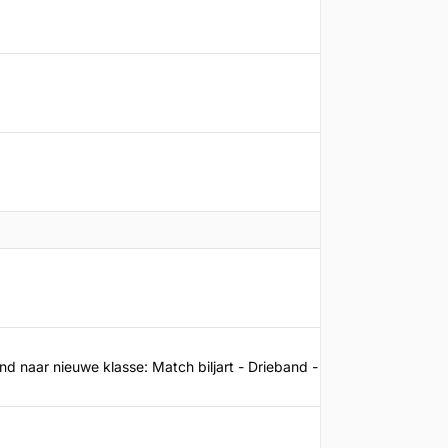
22-08-2024
05-06-2026
29-06-2026
31-07-2024
d naar nieuwe klasse: Match biljart - Drieband - 2b
31-05-2026
29-06-2026