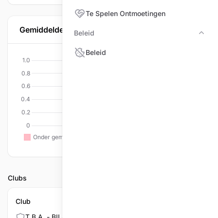
Te Spelen Ontmoetingen
Gemiddelde per discipline
Beleid
Bele
Beleid
Clubs
Club
T.B.A. - BILJARTPALACE