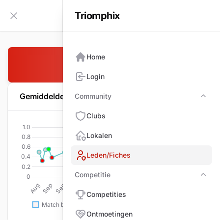
Triomphix
NL
Zijbalk inklappen
Home
OOMS Erik
Login
Gemiddelde per wedstrijd
Community
Com
Clubs
Lokalen
Leden/Fiches
Competitie
Comp
Competities
Ontmoetingen