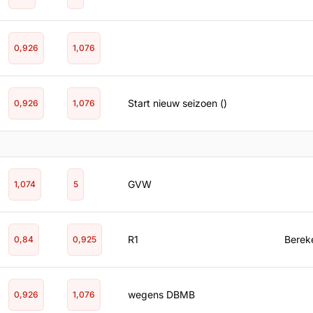
0,926
1,076
Start nieuw seizoen ()
0,926
1,076
GVW
1,074
5
R1
Bereke
0,84
0,925
wegens DBMB
0,926
1,076