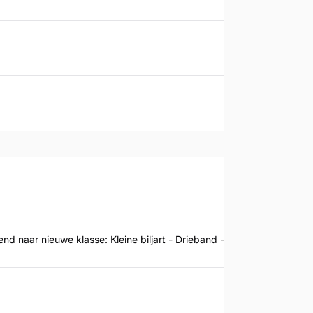
03-03-2
29-06-2
30-07-2
nd naar nieuwe klasse: Kleine biljart - Drieband - 1c
03-06-2
29-06-2