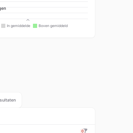
gen
Beleid
sultaten
0