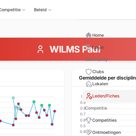
Triomphix
Competitie
Beleid
Home
WILMS Paul
Login
Community
Clubs
Gemiddelde per discipli
Lokalen
Leden/Fiches
Competitie
Competities
Ontmoetingen