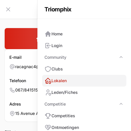
Triomphix
NL
Zijbalk inklappen
Home
BC NIVELLOIS
Login
E-mail
Community
Com
racagnac4@hotmail.com
Clubs
Telefoon
Lokalen
067/841515
Leden/Fiches
Adres
Competitie
Comp
15 Avenue Albert-Elisabeth, 1400 NIVELLES
Competities
Ontmoetingen