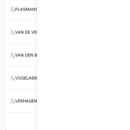
PLASMANS Jan
1130
Lid
VAN DE VEN Roger
662
Lid
VAN DEN BERGH Ruddy
8460
Secreta
VOGELAERE Filip
9125
Lid
VERHAGEN Erna
1218
Lid
Volgende
Per pagina