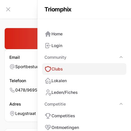
Triomphix
NL
Zijbalk inklappen
Home
B.C. DE LEUG
Login
Email
Community
Com
Sportbestuurder@bc-deleug.be
Clubs
Telefoon
Lokalen
0478/969519
Leden/Fiches
Adres
Competitie
Comp
Leugstraat 54, 2630 AARTSELAAR
Competities
Ontmoetingen