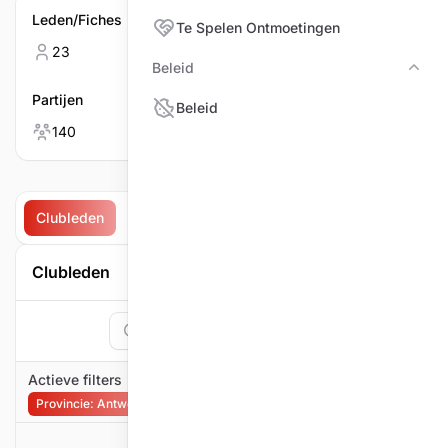
Leden/Fiches
Mannen
Te Spelen Ontmoetingen
23
21
Beleid
Bele
Partijen
Vrouwen
Beleid
140
2
Clubleden
Partijen
Te spelen ontmoetingen
Ontmoet
Clubleden
Zoeken
1
Filter
Actieve filters
Provincie: Antwerpen
Filter verwijderen