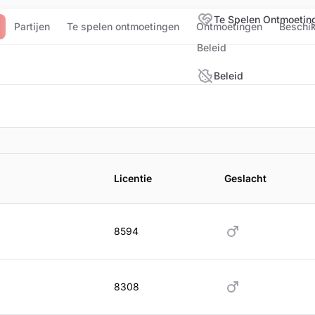
Te Spelen Ontmoetin
Partijen
Te spelen ontmoetingen
Ontmoetingen
Beschi
Beleid
Beleid
ijderen
Licentie
Geslacht
8594
8308