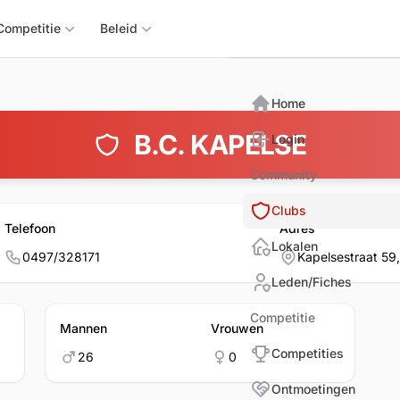
Triomphix
Competitie
Beleid
Home
B.C. KAPELSE
Login
Community
Clubs
Telefoon
Adres
Lokalen
0497/328171
Kapelsestraat 5
Leden/Fiches
Competitie
Mannen
Vrouwen
Competities
26
0
Ontmoetingen