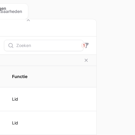
gen
kbaarheden
Beleid
Zoeken
1
Filteren
Functie
Lid
Lid