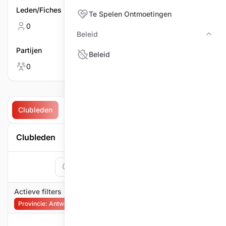
Leden/Fiches
Mannen
Te Spelen Ontmoetingen
0
0
Beleid
Bele
Partijen
Vrouwen
Beleid
0
0
Clubleden
Partijen
Te spelen ontmoetingen
Ontmoet
Clubleden
Zoeken
1
Filter
Actieve filters
Provincie: Antwerpen
Filter verwijderen