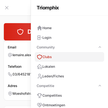
Triomphix
NL
Zijbalk inklappen
Home
DE NIEUWE LANTAARN
Login
Email
Community
Com
lemaire.alex64@gmail.com
Clubs
Telefoon
Lokalen
03/6452181
Leden/Fiches
Adres
Competitie
Comp
Moeshofstraat 152, 2170 MERKSEM
Competities
Ontmoetingen