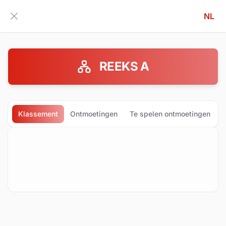
NL
Zijbalk inklappen
REEKS A
Klassement
Ontmoetingen
Te spelen ontmoetingen