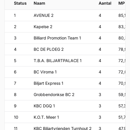
Status
Naam
Aantal
MP
1
AVENUE 2
4
85,1
2
Kapelse 2
4
83,22
3
Billiard Promotion Team 1
4
80,39
4
BC DE PLOEG 2
4
78,95
5
T.B.A. BILJARTPALACE 1
4
72,54
6
BC Viroma 1
4
72,02
7
Biljart Express 1
4
70,96
8
Grobbendonkse BC 2
3
59,55
9
KBC DGQ 1
3
57,36
10
K.O.T. Meer 1
3
51,7
11
KBC Biljartvrienden Turnhout 2
3
47,96