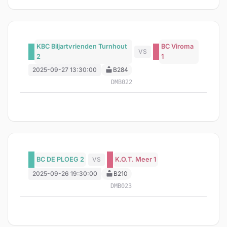
KBC Biljartvrienden Turnhout
BC Viroma
VS
2
1
2025-09-27 13:30:00
B284
DMB022
BC DE PLOEG 2
VS
K.O.T. Meer 1
2025-09-26 19:30:00
B210
DMB023