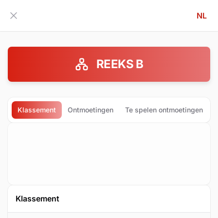
NL
Zijbalk inklappen
REEKS B
Klassement
Ontmoetingen
Te spelen ontmoetingen
Klassement