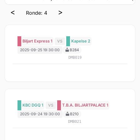
<
>
Ronde: 4
Biljart Express 1
VS
Kapelse 2
2025-09-25 19:30:00
B284
DMB019
KBC DGQ 1
VS
T.B.A. BILJARTPALACE 1
2025-09-24 19:30:00
B210
DMB021